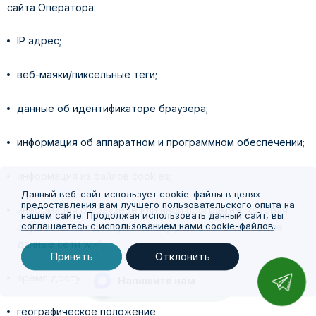
сайта Оператора:
IP адрес;
веб-маяки/пиксельные теги;
данные об идентификаторе браузера;
информация об аппаратном и программном обеспечении;
информация из файлов cookies;
Данный веб-сайт использует cookie-файлы в целях
предоставления вам лучшего пользовательского опыта на
информация о браузере или иной программе, которая
нашем сайте. Продолжая использовать данный сайт, вы
соглашаетесь с использованием нами cookie-файлов
.
осуществляет доступ к показу рекламы, в том числе
данные сети wi-fi;
Принять
Отклонить
время доступа;
Напишите нам
географическое положение